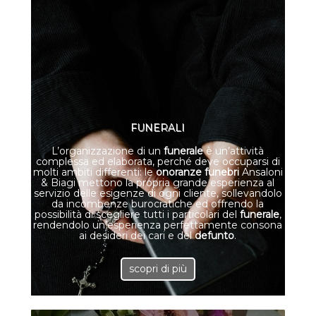
FUNERALI
L’organizzazione di un
funerale
è un’attività
complessa ed elaborata, perché deve occuparsi di
molti ambiti differenti: le
onoranze funebri
Ansaloni
& Biagi mettono la propria grande esperienza al
servizio delle esigenze di ogni cliente, sollevandolo
da incombenze burocratiche ed offrendo la
possibilità di scegliere tutti i particolari del
funerale
,
rendendolo un’esperienza perfettamente consona
ai desideri dei cari e del
defunto
.