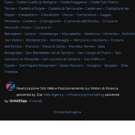
Casio
-
Castel Guelfo di Bologna
-
Castel Maggiore
-
Castel San Pietro
Terme
-
Castello d'Argile
-
Castello di Serravalle
-
Castenaso
-
Castiglione dei
Pepoli
-
Crespellano
-
Crevalcore
-
Dozza
-
Fontanelice
-
Gaggio
Montano
-
Galliera
-
Granaglione
-
Granarolo dell'Emilia
-
Grizzana
Morandi
-
Imola
-
Lizzano in
Belvedere
-
Loiano
-
Malalbergo
-
Marzabotto
-
Medicina
-
Minerbio
-
Molinell
San Pietro
-
Monterenzio
-
Monteveglio
-
Monzuno
-
Mordano
-
Ozzano
dell'Emilia
-
Pianoro
-
Pieve di Cento
-
Porretta Terme
-
Sala
Bolognese
-
San Benedetto Val di Sambro
-
San Giorgio di Piano
-
San
Giovanni in Persiceto
-
San Lazzaro di Savena
-
San Pietro in
Casale
-
Sant'Agata Bolognese
-
Sasso Marconi
-
Savigno
-
Vergato
-
Zola
Predosa
Realizzazione Sito Web e Posizionamento sui Motori di Ricerca
powered by Zoe
Web Agency
-
Influencing Marketing
powered
by
SHAREtips
-
Friends
Emilia Romagna