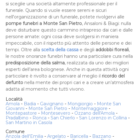
si sceglie una società altamente professionale per il
funerale. Quando si vuole essere sereni e sicuri
nell'organizzazione di un funerale, potete rivolgervi alle
pompe funebri a Monte San Pietro
, Ansaloni & Biagi: nulla
deve disturbare questo cammino intrapreso dai cari e dalle
persone amate: ogni cosa deve svolgersi in maniera
impeccabile, con il rispetto più attento delle persone e dei
tempi. Oltre alla
scelta della cassa
e degli
addobbi floreali
,
le nostre onoranze funebri hanno una particolare cura nella
predisposizione della salma
, realizzata da uno dei migliori
esperti dell’area bolognese. Anche in questa attività ogni
particolare è rivolto a conservare al meglio il
ricordo del
defunto
nella mente dei propri cari e a creare un’atmosfera
adatta al momento che tutti vivono.
Località
Amola
-
Badia
-
Gavignano
-
Mongiorgio
-
Monte San
Giovanni
-
Monte San Pietro
-
Montemaggiore
-
Montepastore
-
Montesevero
-
Ozzano dell'Amola
-
Pradalbino
-
Ronca
-
San Chierlo
-
San Lorenzo in Collina
-
San Martino in Casola
Comune
Anzola dell'Emilia
-
Argelato
-
Baricella
-
Bazzano
-