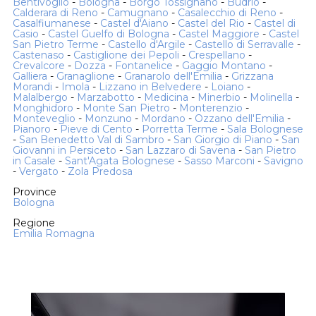
Bentivoglio
-
Bologna
-
Borgo Tossignano
-
Budrio
-
Calderara di Reno
-
Camugnano
-
Casalecchio di Reno
-
Casalfiumanese
-
Castel d'Aiano
-
Castel del Rio
-
Castel di
Casio
-
Castel Guelfo di Bologna
-
Castel Maggiore
-
Castel
San Pietro Terme
-
Castello d'Argile
-
Castello di Serravalle
-
Castenaso
-
Castiglione dei Pepoli
-
Crespellano
-
Crevalcore
-
Dozza
-
Fontanelice
-
Gaggio Montano
-
Galliera
-
Granaglione
-
Granarolo dell'Emilia
-
Grizzana
Morandi
-
Imola
-
Lizzano in Belvedere
-
Loiano
-
Malalbergo
-
Marzabotto
-
Medicina
-
Minerbio
-
Molinella
-
Monghidoro
-
Monte San Pietro
-
Monterenzio
-
Monteveglio
-
Monzuno
-
Mordano
-
Ozzano dell'Emilia
-
Pianoro
-
Pieve di Cento
-
Porretta Terme
-
Sala Bolognese
-
San Benedetto Val di Sambro
-
San Giorgio di Piano
-
San
Giovanni in Persiceto
-
San Lazzaro di Savena
-
San Pietro
in Casale
-
Sant'Agata Bolognese
-
Sasso Marconi
-
Savigno
-
Vergato
-
Zola Predosa
Province
Bologna
Regione
Emilia Romagna