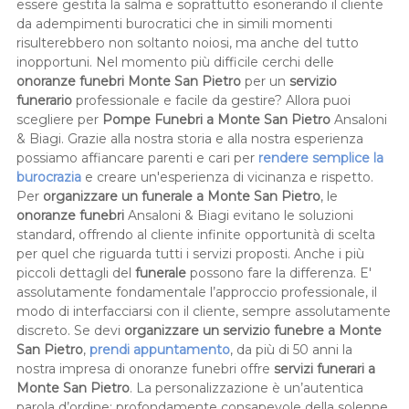
essere gestita la salma e soprattutto esonerando il cliente
da adempimenti burocratici che in simili momenti
risulterebbero non soltanto noiosi, ma anche del tutto
inopportuni. Nel momento più difficile cerchi delle
onoranze funebri Monte San Pietro
per un
servizio
funerario
professionale e facile da gestire? Allora puoi
scegliere per
Pompe Funebri a Monte San Pietro
Ansaloni
& Biagi. Grazie alla nostra storia e alla nostra esperienza
possiamo affiancare parenti e cari per
rendere semplice la
burocrazia
e creare un'esperienza di vicinanza e rispetto.
Per
organizzare un funerale a Monte San Pietro
, le
onoranze funebri
Ansaloni & Biagi evitano le soluzioni
standard, offrendo al cliente infinite opportunità di scelta
per quel che riguarda tutti i servizi proposti. Anche i più
piccoli dettagli del
funerale
possono fare la differenza. E'
assolutamente fondamentale l’approccio professionale, il
modo di interfacciarsi con il cliente, sempre assolutamente
discreto. Se devi
organizzare un servizio funebre a Monte
San Pietro
,
prendi appuntamento
, da più di 50 anni la
nostra impresa di onoranze funebri offre
servizi funerari a
Monte San Pietro
. La personalizzazione è un’autentica
parola d’ordine: profondamente consapevole della solenne