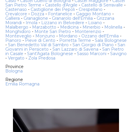
Casio
-
Castel Guelfo di Bologna
-
Castel Maggiore
-
Castel
San Pietro Terme
-
Castello d'Argile
-
Castello di Serravalle
-
Castenaso
-
Castiglione dei Pepoli
-
Crespellano
-
Crevalcore
-
Dozza
-
Fontanelice
-
Gaggio Montano
-
Galliera
-
Granaglione
-
Granarolo dell'Emilia
-
Grizzana
Morandi
-
Imola
-
Lizzano in Belvedere
-
Loiano
-
Malalbergo
-
Marzabotto
-
Medicina
-
Minerbio
-
Molinella
-
Monghidoro
-
Monte San Pietro
-
Monterenzio
-
Monteveglio
-
Monzuno
-
Mordano
-
Ozzano dell'Emilia
-
Pianoro
-
Pieve di Cento
-
Porretta Terme
-
Sala Bolognese
-
San Benedetto Val di Sambro
-
San Giorgio di Piano
-
San
Giovanni in Persiceto
-
San Lazzaro di Savena
-
San Pietro
in Casale
-
Sant'Agata Bolognese
-
Sasso Marconi
-
Savigno
-
Vergato
-
Zola Predosa
Province
Bologna
Regione
Emilia Romagna