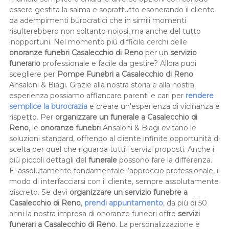
essere gestita la salma e soprattutto esonerando il cliente
da adempimenti burocratici che in simili momenti
risulterebbero non soltanto noiosi, ma anche del tutto
inopportuni. Nel momento più difficile cerchi delle
onoranze funebri Casalecchio di Reno
per un
servizio
funerario
professionale e facile da gestire? Allora puoi
scegliere per
Pompe Funebri a Casalecchio di Reno
Ansaloni & Biagi. Grazie alla nostra storia e alla nostra
esperienza possiamo affiancare parenti e cari per
rendere
semplice la burocrazia
e creare un'esperienza di vicinanza e
rispetto. Per
organizzare un funerale a Casalecchio di
Reno
, le
onoranze funebri
Ansaloni & Biagi evitano le
soluzioni standard, offrendo al cliente infinite opportunità di
scelta per quel che riguarda tutti i servizi proposti. Anche i
più piccoli dettagli del
funerale
possono fare la differenza.
E' assolutamente fondamentale l’approccio professionale, il
modo di interfacciarsi con il cliente, sempre assolutamente
discreto. Se devi
organizzare un servizio funebre a
Casalecchio di Reno
,
prendi appuntamento
, da più di 50
anni la nostra impresa di onoranze funebri offre
servizi
funerari a Casalecchio di Reno
. La personalizzazione è