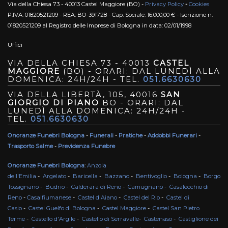
Via della Chiesa 73 - 40013 Castel Maggiore (BO) -
Privacy Policy
-
Cookies
P.IVA: 01820521209 - REA: BO-391728 - Cap. Sociale: 16.000,00 € - Iscrizione n.
01820521209 al Registro delle Imprese di Bologna in data: 02/01/1998
Uffici
VIA DELLA CHIESA 73 - 40013
CASTEL
MAGGIORE
(BO) - ORARI: DAL LUNEDÌ ALLA
DOMENICA: 24H/24H - TEL.
051.6630630
VIA DELLA LIBERTÀ, 105, 40016
SAN
GIORGIO DI PIANO
BO - ORARI: DAL
LUNEDÌ ALLA DOMENICA: 24H/24H -
TEL.
051.6630630
Onoranze Funebri Bologna
-
Funerali
-
Pratiche
-
Addobbi Funerari
-
Trasporto Salme
-
Previdenza Funebre
Onoranze Funebri Bologna
:
Anzola
dell'Emilia
-
Argelato
-
Baricella
-
Bazzano
-
Bentivoglio
-
Bologna
-
Borgo
Tossignano
-
Budrio
-
Calderara di Reno
-
Camugnano
-
Casalecchio di
Reno
-
Casalfiumanese
-
Castel d'Aiano
-
Castel del Rio
-
Castel di
Casio
-
Castel Guelfo di Bologna
-
Castel Maggiore
-
Castel San Pietro
Terme
-
Castello d'Argile
-
Castello di Serravalle
-
Castenaso
-
Castiglione dei