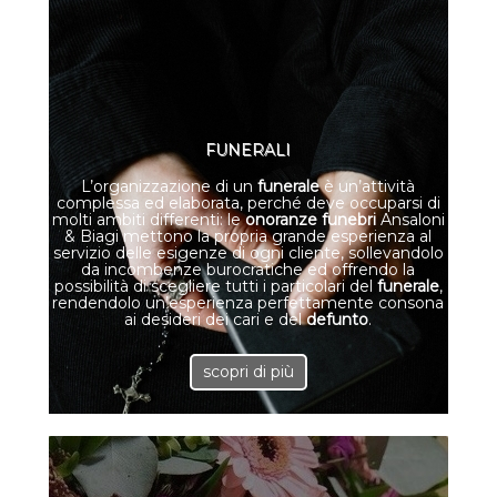
FUNERALI
L’organizzazione di un
funerale
è un’attività
complessa ed elaborata, perché deve occuparsi di
molti ambiti differenti: le
onoranze funebri
Ansaloni
& Biagi mettono la propria grande esperienza al
servizio delle esigenze di ogni cliente, sollevandolo
da incombenze burocratiche ed offrendo la
possibilità di scegliere tutti i particolari del
funerale
,
rendendolo un’esperienza perfettamente consona
ai desideri dei cari e del
defunto
.