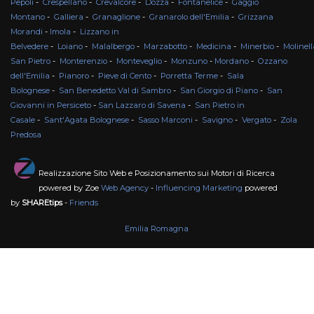
Pepoli
-
Crespellano
-
Crevalcore
-
Dozza
-
Fontanelice
-
Gaggio
Montano
-
Galliera
-
Granaglione
-
Granarolo dell'Emilia
-
Grizzana
Morandi
-
Imola
-
Lizzano in
Belvedere
-
Loiano
-
Malalbergo
-
Marzabotto
-
Medicina
-
Minerbio
-
Molinell
San Pietro
-
Monterenzio
-
Monteveglio
-
Monzuno
-
Mordano
-
Ozzano
dell'Emilia
-
Pianoro
-
Pieve di Cento
-
Porretta Terme
-
Sala
Bolognese
-
San Benedetto Val di Sambro
-
San Giorgio di Piano
-
San
Giovanni in Persiceto
-
San Lazzaro di Savena
-
San Pietro in
Casale
-
Sant'Agata Bolognese
-
Sasso Marconi
-
Savigno
-
Vergato
-
Zola
Predosa
Realizzazione Sito Web e Posizionamento sui Motori di Ricerca
powered by Zoe
Web Agency
-
Influencing Marketing
powered
by
SHAREtips
-
Friends
Emilia Romagna