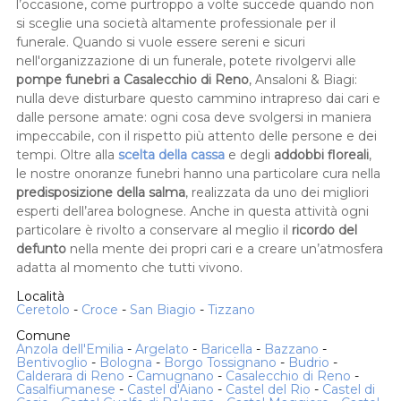
l’occasione, come purtroppo a volte succede quando non
si sceglie una società altamente professionale per il
funerale. Quando si vuole essere sereni e sicuri
nell'organizzazione di un funerale, potete rivolgervi alle
pompe funebri a Casalecchio di Reno
, Ansaloni & Biagi:
nulla deve disturbare questo cammino intrapreso dai cari e
dalle persone amate: ogni cosa deve svolgersi in maniera
impeccabile, con il rispetto più attento delle persone e dei
tempi. Oltre alla
scelta della cassa
e degli
addobbi floreali
,
le nostre onoranze funebri hanno una particolare cura nella
predisposizione della salma
, realizzata da uno dei migliori
esperti dell’area bolognese. Anche in questa attività ogni
particolare è rivolto a conservare al meglio il
ricordo del
defunto
nella mente dei propri cari e a creare un’atmosfera
adatta al momento che tutti vivono.
Località
Ceretolo
-
Croce
-
San Biagio
-
Tizzano
Comune
Anzola dell'Emilia
-
Argelato
-
Baricella
-
Bazzano
-
Bentivoglio
-
Bologna
-
Borgo Tossignano
-
Budrio
-
Calderara di Reno
-
Camugnano
-
Casalecchio di Reno
-
Casalfiumanese
-
Castel d'Aiano
-
Castel del Rio
-
Castel di