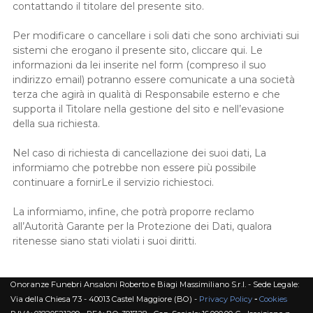
contattando il titolare del presente sito.
Per modificare o cancellare i soli dati che sono archiviati sui
sistemi che erogano il presente sito, cliccare qui. Le
informazioni da lei inserite nel form (compreso il suo
indirizzo email) potranno essere comunicate a una società
terza che agirà in qualità di Responsabile esterno e che
supporta il Titolare nella gestione del sito e nell’evasione
della sua richiesta.
Nel caso di richiesta di cancellazione dei suoi dati, La
informiamo che potrebbe non essere più possibile
continuare a fornirLe il servizio richiestoci.
La informiamo, infine, che potrà proporre reclamo
all’Autorità Garante per la Protezione dei Dati, qualora
ritenesse siano stati violati i suoi diritti.
Onoranze Funebri Ansaloni Roberto e Biagi Massimiliano S.r.l. - Sede Legale:
Via della Chiesa 73 - 40013 Castel Maggiore (BO) -
Privacy Policy
-
Cookies