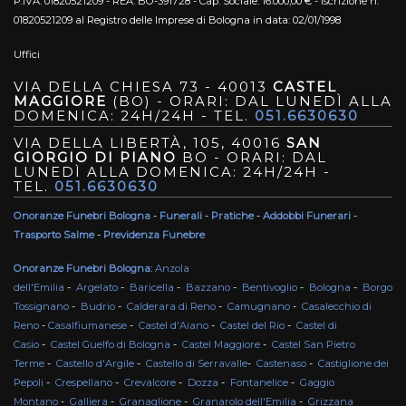
P.IVA: 01820521209 - REA: BO-391728 - Cap. Sociale: 16.000,00 € - Iscrizione n.
01820521209 al Registro delle Imprese di Bologna in data: 02/01/1998
Uffici
VIA DELLA CHIESA 73 - 40013
CASTEL
MAGGIORE
(BO) - ORARI: DAL LUNEDÌ ALLA
DOMENICA: 24H/24H - TEL.
051.6630630
VIA DELLA LIBERTÀ, 105, 40016
SAN
GIORGIO DI PIANO
BO - ORARI: DAL
LUNEDÌ ALLA DOMENICA: 24H/24H -
TEL.
051.6630630
Onoranze Funebri Bologna
-
Funerali
-
Pratiche
-
Addobbi Funerari
-
Trasporto Salme
-
Previdenza Funebre
Onoranze Funebri Bologna
:
Anzola
dell'Emilia
-
Argelato
-
Baricella
-
Bazzano
-
Bentivoglio
-
Bologna
-
Borgo
Tossignano
-
Budrio
-
Calderara di Reno
-
Camugnano
-
Casalecchio di
Reno
-
Casalfiumanese
-
Castel d'Aiano
-
Castel del Rio
-
Castel di
Casio
-
Castel Guelfo di Bologna
-
Castel Maggiore
-
Castel San Pietro
Terme
-
Castello d'Argile
-
Castello di Serravalle
-
Castenaso
-
Castiglione dei
Pepoli
-
Crespellano
-
Crevalcore
-
Dozza
-
Fontanelice
-
Gaggio
Montano
-
Galliera
-
Granaglione
-
Granarolo dell'Emilia
-
Grizzana