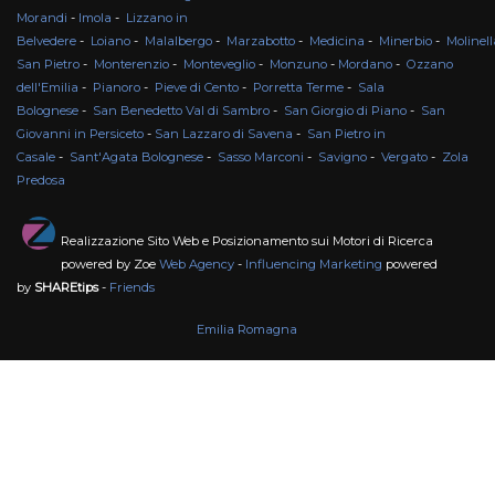
Morandi
-
Imola
-
Lizzano in
Belvedere
-
Loiano
-
Malalbergo
-
Marzabotto
-
Medicina
-
Minerbio
-
Molinell
San Pietro
-
Monterenzio
-
Monteveglio
-
Monzuno
-
Mordano
-
Ozzano
dell'Emilia
-
Pianoro
-
Pieve di Cento
-
Porretta Terme
-
Sala
Bolognese
-
San Benedetto Val di Sambro
-
San Giorgio di Piano
-
San
Giovanni in Persiceto
-
San Lazzaro di Savena
-
San Pietro in
Casale
-
Sant'Agata Bolognese
-
Sasso Marconi
-
Savigno
-
Vergato
-
Zola
Predosa
Realizzazione Sito Web e Posizionamento sui Motori di Ricerca
powered by Zoe
Web Agency
-
Influencing Marketing
powered
by
SHAREtips
-
Friends
Emilia Romagna