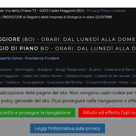
le: Via della Chiesa 73 - 40013 Castel Maggiore (BO) -
Privacy Policy
-
Cookies
n. 01820521209 al Registro delle Imprese di Bologna in data: 02/01/1998
GGIORE
(BO) - ORARI: DAL LUNEDÌ ALLA DOMEN
GIO DI PIANO
BO - ORARI: DAL LUNEDÌ ALLA D
asporto Salme
-
Previdenza Funebre
azzano
-
Bentivoglio
-
Bologna
-
Borgo Tossignano
-
Budrio
-
Calderara di Reno
el Maggiore
-
Castel San Pietro Terme
-
Castello d'Argile
-
Castello di Serravalle
-
Ca
no
-
Galliera
-
Granaglione
-
Granarolo dell'Emilia
-
Grizzana Morandi
-
Imola
-
Li
olinella
-
Monghidoro
-
Monte San Pietro
-
Monterenzio
-
Monteveglio
-
Monzun
sualizzazione delle pagine del sito. Non vengono usati cookie per l
Piano
-
San Giovanni in Persiceto
-
San Lazzaro di Savena
-
San Pietro in Casale
 policy generale del sito. Puoi proseguire nella navigazione o effet
ccetto e proseguo la navigazione
Rifiuto ed effetto l'opt-o
owered by Zoe
Web Agency
-
Influencing Marketing
powered by
SHAREtips
-
Friend
Leggi l'informativa sulla privacy
.
Emilia Romagna