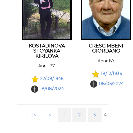
KOSTADINOVA
CRESCIMBENI
STOYANKA
GIORDANO
KIRILOVA
Anni: 87
Anni: 77
18/12/1936
22/08/1946
08/06/2024
18/08/2024
|<
<
1
2
3
4