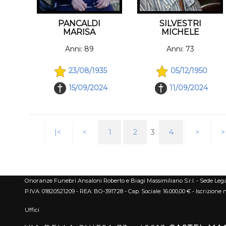
PANCALDI
SILVESTRI
MARISA
MICHELE
Anni: 89
Anni: 73
23/08/1935
05/12/1950
15/09/2024
11/09/2024
|<
<
1
2
3
4
>
>
Onoranze Funebri Ansaloni Roberto e Biagi Massimiliano S.r.l. - Sede Lega
P.IVA: 01820521209 - REA: BO-391728 - Cap. Sociale: 16.000,00 € - Iscrizione 
Uffici