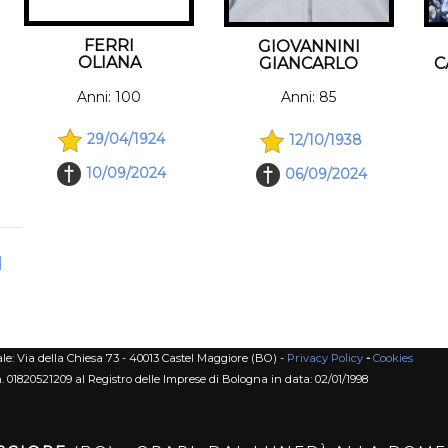
FERRI
GIOVANNINI
OLIANA
GIANCARLO
C
Anni: 100
Anni: 85
29/04/1924
12/10/1938
10/09/2024
06/09/2024
|
le: Via della Chiesa 73 - 40013 Castel Maggiore (BO) -
Privacy Policy
-
Cookies
n. 01820521209 al Registro delle Imprese di Bologna in data: 02/01/1998