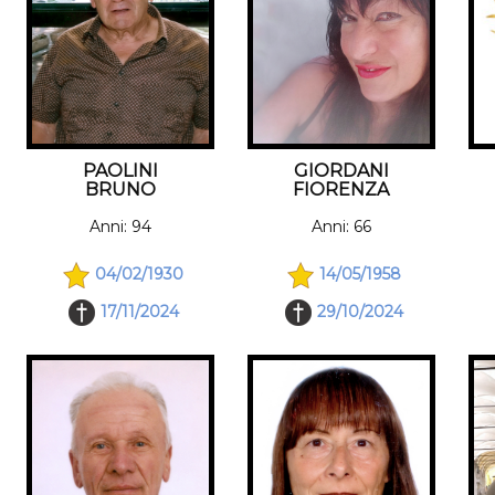
PAOLINI
GIORDANI
BRUNO
FIORENZA
Anni: 94
Anni: 66
04/02/1930
14/05/1958
17/11/2024
29/10/2024