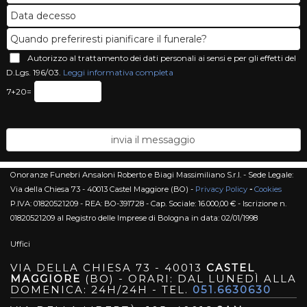
Autorizzo al trattamento dei dati personali ai sensi e per gli effetti del
D.Lgs. 196/03.
Leggi informativa completa
7+20=
Onoranze Funebri Ansaloni Roberto e Biagi Massimiliano S.r.l. - Sede Legale:
Via della Chiesa 73 - 40013 Castel Maggiore (BO) -
Privacy Policy
-
Cookies
P.IVA: 01820521209 - REA: BO-391728 - Cap. Sociale: 16.000,00 € - Iscrizione n.
01820521209 al Registro delle Imprese di Bologna in data: 02/01/1998
Uffici
VIA DELLA CHIESA 73 - 40013
CASTEL
MAGGIORE
(BO) - ORARI: DAL LUNEDÌ ALLA
DOMENICA: 24H/24H - TEL.
051.6630630