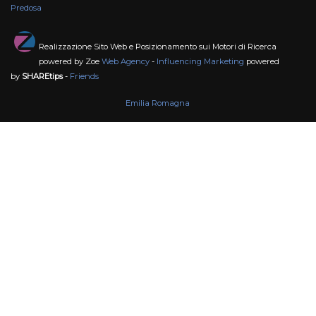
Predosa
Realizzazione Sito Web e Posizionamento sui Motori di Ricerca
powered by Zoe
Web Agency
-
Influencing Marketing
powered
by
SHAREtips
-
Friends
Emilia Romagna