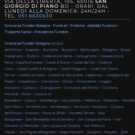
VIA DELLA LIBERTÀ, 105, 40016
SAN
GIORGIO DI PIANO
BO - ORARI: DAL
LUNEDÌ ALLA DOMENICA: 24H/24H -
TEL.
051.6630630
Onoranze Funebri Bologna
-
Funerali
-
Pratiche
-
Addobbi Funerari
-
Trasporto Salme
-
Previdenza Funebre
Onoranze Funebri Bologna
:
Anzola
dell'Emilia
-
Argelato
-
Baricella
-
Bazzano
-
Bentivoglio
-
Bologna
-
Borgo
Tossignano
-
Budrio
-
Calderara di Reno
-
Camugnano
-
Casalecchio di
Reno
-
Casalfiumanese
-
Castel d'Aiano
-
Castel del Rio
-
Castel di
Casio
-
Castel Guelfo di Bologna
-
Castel Maggiore
-
Castel San Pietro
Terme
-
Castello d'Argile
-
Castello di Serravalle
-
Castenaso
-
Castiglione dei
Pepoli
-
Crespellano
-
Crevalcore
-
Dozza
-
Fontanelice
-
Gaggio
Montano
-
Galliera
-
Granaglione
-
Granarolo dell'Emilia
-
Grizzana
Morandi
-
Imola
-
Lizzano in
Belvedere
-
Loiano
-
Malalbergo
-
Marzabotto
-
Medicina
-
Minerbio
-
Molinell
San Pietro
-
Monterenzio
-
Monteveglio
-
Monzuno
-
Mordano
-
Ozzano
dell'Emilia
-
Pianoro
-
Pieve di Cento
-
Porretta Terme
-
Sala
Bolognese
-
San Benedetto Val di Sambro
-
San Giorgio di Piano
-
San
Giovanni in Persiceto
-
San Lazzaro di Savena
-
San Pietro in
Casale
-
Sant'Agata Bolognese
-
Sasso Marconi
-
Savigno
-
Vergato
-
Zola