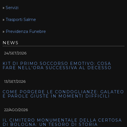
»
Servizi
»
Trasporti Salme
»
Previdenza Funebre
NEWS
24/SET/2026
KIT DI PRIMO SOCCORSO EMOTIVO: COSA
FARE NELL'ORA SUCCESSIVA AL DECESSO
13/SET/2026
COME PORGERE LE CONDOGLIANZE: GALATEO
E PAROLE GIUSTE IN MOMENTI DIFFICILI
22/AGO/2026
IL CIMITERO MONUMENTALE DELLA CERTOSA
DI BOLOGNA: UN TESORO DI STORIA