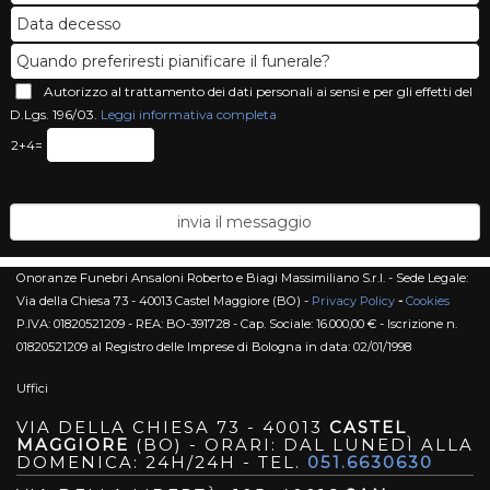
Autorizzo al trattamento dei dati personali ai sensi e per gli effetti del
D.Lgs. 196/03.
Leggi informativa completa
2+4=
Onoranze Funebri Ansaloni Roberto e Biagi Massimiliano S.r.l. - Sede Legale:
Via della Chiesa 73 - 40013 Castel Maggiore (BO) -
Privacy Policy
-
Cookies
P.IVA: 01820521209 - REA: BO-391728 - Cap. Sociale: 16.000,00 € - Iscrizione n.
01820521209 al Registro delle Imprese di Bologna in data: 02/01/1998
Uffici
VIA DELLA CHIESA 73 - 40013
CASTEL
MAGGIORE
(BO) - ORARI: DAL LUNEDÌ ALLA
DOMENICA: 24H/24H - TEL.
051.6630630