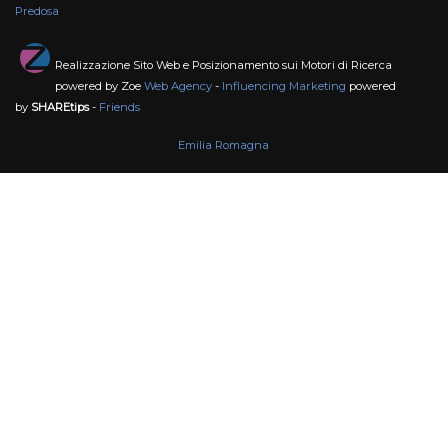
Predosa
Realizzazione Sito Web e Posizionamento sui Motori di Ricerca
powered by Zoe
Web Agency
-
Influencing Marketing
powered
by
SHAREtips
-
Friends
Emilia Romagna