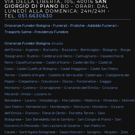
VIA DELLA LIBERTÀ, 105, 40016
SAN
GIORGIO DI PIANO
BO - ORARI: DAL
LUNEDÌ ALLA DOMENICA: 24H/24H -
TEL.
051.6630630
Onoranze Funebri Bologna
-
Funerali
-
Pratiche
-
Addobbi Funerari
-
Trasporto Salme
-
Previdenza Funebre
Onoranze Funebri Bologna
:
Anzola
dell'Emilia
-
Argelato
-
Baricella
-
Bazzano
-
Bentivoglio
-
Bologna
-
Borgo
Tossignano
-
Budrio
-
Calderara di Reno
-
Camugnano
-
Casalecchio di
Reno
-
Casalfiumanese
-
Castel d'Aiano
-
Castel del Rio
-
Castel di
Casio
-
Castel Guelfo di Bologna
-
Castel Maggiore
-
Castel San Pietro
Terme
-
Castello d'Argile
-
Castello di Serravalle
-
Castenaso
-
Castiglione dei
Pepoli
-
Crespellano
-
Crevalcore
-
Dozza
-
Fontanelice
-
Gaggio
Montano
-
Galliera
-
Granaglione
-
Granarolo dell'Emilia
-
Grizzana
Morandi
-
Imola
-
Lizzano in
Belvedere
-
Loiano
-
Malalbergo
-
Marzabotto
-
Medicina
-
Minerbio
-
Molinell
San Pietro
-
Monterenzio
-
Monteveglio
-
Monzuno
-
Mordano
-
Ozzano
dell'Emilia
-
Pianoro
-
Pieve di Cento
-
Porretta Terme
-
Sala
Bolognese
-
San Benedetto Val di Sambro
-
San Giorgio di Piano
-
San
Giovanni in Persiceto
-
San Lazzaro di Savena
-
San Pietro in
Casale
-
Sant'Agata Bolognese
-
Sasso Marconi
-
Savigno
-
Vergato
-
Zola