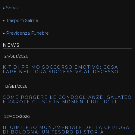
»
Servizi
»
Trasporti Salme
»
Previdenza Funebre
NEWS
24/SET/2026
KIT DI PRIMO SOCCORSO EMOTIVO: COSA
FARE NELL'ORA SUCCESSIVA AL DECESSO
13/SET/2026
COME PORGERE LE CONDOGLIANZE: GALATEO
E PAROLE GIUSTE IN MOMENTI DIFFICILI
22/AGO/2026
IL CIMITERO MONUMENTALE DELLA CERTOSA
DI BOLOGNA: UN TESORO DI STORIA